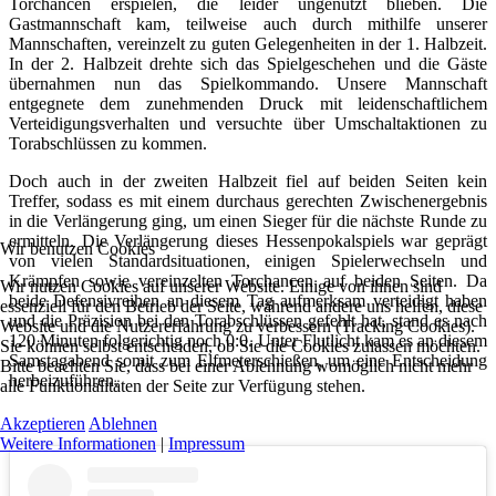
Torchancen erspielen, die leider ungenutzt blieben. Die
Gastmannschaft kam, teilweise auch durch mithilfe unserer
Mannschaften, vereinzelt zu guten Gelegenheiten in der 1. Halbzeit.
In der 2. Halbzeit drehte sich das Spielgeschehen und die Gäste
übernahmen nun das Spielkommando. Unsere Mannschaft
entgegnete dem zunehmenden Druck mit leidenschaftlichem
Verteidigungsverhalten und versuchte über Umschaltaktionen zu
Torabschlüssen zu kommen.
Doch auch in der zweiten Halbzeit fiel auf beiden Seiten kein
Treffer, sodass es mit einem durchaus gerechten Zwischenergebnis
in die Verlängerung ging, um einen Sieger für die nächste Runde zu
ermitteln. Die Verlängerung dieses Hessenpokalspiels war geprägt
Wir benutzen Cookies
von vielen Standardsituationen, einigen Spielerwechseln und
Krämpfen sowie vereinzelten Torchancen auf beiden Seiten. Da
Wir nutzen Cookies auf unserer Website. Einige von ihnen sind
beide Defensivreihen an diesem Tag aufmerksam verteidigt haben
essenziell für den Betrieb der Seite, während andere uns helfen, diese
und die Präzision bei den Torabschlüssen gefehlt hat, stand es nach
Website und die Nutzererfahrung zu verbessern (Tracking Cookies).
120 Minuten folgerichtig noch 0:0. Unter Flutlicht kam es an diesem
Sie können selbst entscheiden, ob Sie die Cookies zulassen möchten.
Samstagabend somit zum Elfmeterschießen, um eine Entscheidung
Bitte beachten Sie, dass bei einer Ablehnung womöglich nicht mehr
herbeizuführen.
alle Funktionalitäten der Seite zur Verfügung stehen.
Akzeptieren
Ablehnen
Weitere Informationen
|
Impressum