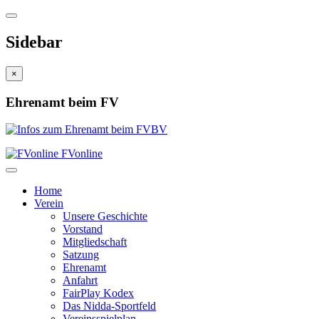
Sidebar
×
Ehrenamt beim FV
FVonline
Home
Verein
Unsere Geschichte
Vorstand
Mitgliedschaft
Satzung
Ehrenamt
Anfahrt
FairPlay Kodex
Das Nidda-Sportfeld
Vereinsspielplan