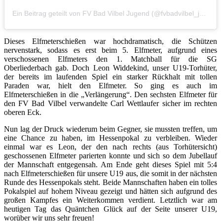
Ein Beitrag geteilt von FV Bad Vilbel Jugend (@fvbadvilbel_junioren)
Dieses Elfmeterschießen war hochdramatisch, die Schützen
nervenstark, sodass es erst beim 5. Elfmeter, aufgrund eines
verschossenen Elfmeters den 1. Matchball für die SG
Oberliederbach gab. Doch Leon Widdekind, unser U19-Torhüter,
der bereits im laufenden Spiel ein starker Rückhalt mit tollen
Paraden war, hielt den Elfmeter. So ging es auch im
Elfmeterschießen in die „Verlängerung“. Den sechsten Elfmeter für
den FV Bad Vilbel verwandelte Carl Wettlaufer sicher im rechten
oberen Eck.
Nun lag der Druck wiederum beim Gegner, sie mussten treffen, um
eine Chance zu haben, im Hessenpokal zu verbleiben. Wieder
einmal war es Leon, der den nach rechts (aus Torhütersicht)
geschossenen Elfmeter parierten konnte und sich so dem Jubellauf
der Mannschaft entgegensah. Am Ende geht dieses Spiel mit 5:4
nach Elfmeterschießen für unsere U19 aus, die somit in der nächsten
Runde des Hessenpokals steht. Beide Mannschaften haben ein tolles
Pokalspiel auf hohem Niveau gezeigt und hätten sich aufgrund des
großen Kampfes ein Weiterkommen verdient. Letztlich war am
heutigen Tag das Quäntchen Glück auf der Seite unserer U19,
worüber wir uns sehr freuen!