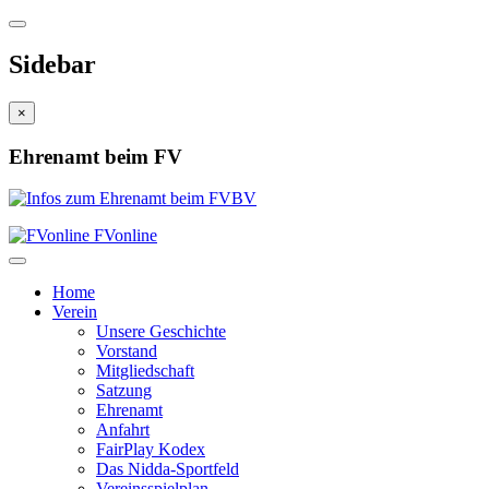
Sidebar
×
Ehrenamt beim FV
FVonline
Home
Verein
Unsere Geschichte
Vorstand
Mitgliedschaft
Satzung
Ehrenamt
Anfahrt
FairPlay Kodex
Das Nidda-Sportfeld
Vereinsspielplan