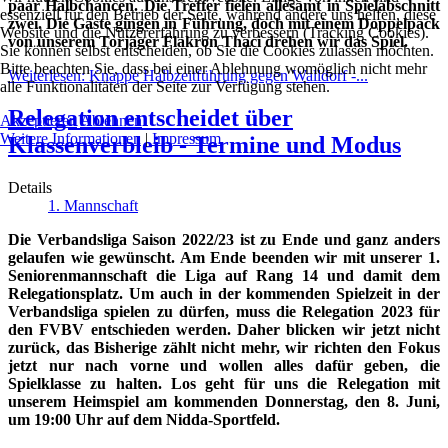
paar Halbchancen. Die Treffer fielen allesamt in Spielabschnitt
essenziell für den Betrieb der Seite, während andere uns helfen, diese
zwei. Die Gäste gingen in Führung, doch mit einem Doppelpack
Website und die Nutzererfahrung zu verbessern (Tracking Cookies).
von unserem Torjäger Flakron Thaci drehen wir das Spiel.
Sie können selbst entscheiden, ob Sie die Cookies zulassen möchten.
Bitte beachten Sie, dass bei einer Ablehnung womöglich nicht mehr
Weiterlesen: Knappe Halbzeitführung gegen Walldorf -...
alle Funktionalitäten der Seite zur Verfügung stehen.
Relegation entscheidet über
Akzeptieren
Ablehnen
Weitere Informationen
|
Impressum
Klassenverbleib - Termine und Modus
Details
1. Mannschaft
Die Verbandsliga Saison 2022/23 ist zu Ende und ganz anders
gelaufen wie gewünscht. Am Ende beenden wir mit unserer 1.
Seniorenmannschaft die Liga auf Rang 14 und damit dem
Relegationsplatz. Um auch in der kommenden Spielzeit in der
Verbandsliga spielen zu dürfen, muss die Relegation 2023 für
den FVBV entschieden werden. Daher blicken wir jetzt nicht
zurück, das Bisherige zählt nicht mehr, wir richten den Fokus
jetzt nur nach vorne und wollen alles dafür geben, die
Spielklasse zu halten. Los geht für uns die Relegation mit
unserem Heimspiel am kommenden Donnerstag, den 8. Juni,
um 19:00 Uhr auf dem Nidda-Sportfeld.