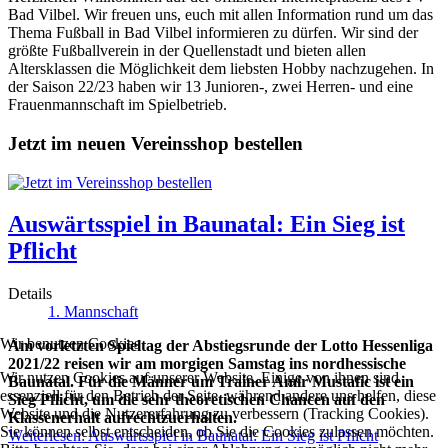
Bad Vilbel. Wir freuen uns, euch mit allen Information rund um das
Thema Fußball in Bad Vilbel informieren zu dürfen. Wir sind der
größte Fußballverein in der Quellenstadt und bieten allen
Altersklassen die Möglichkeit dem liebsten Hobby nachzugehen. In
der Saison 22/23 haben wir 13 Junioren-, zwei Herren- und eine
Frauenmannschaft im Spielbetrieb.
Jetzt im neuen Vereinsshop bestellen
Auswärtsspiel in Baunatal: Ein Sieg ist
Pflicht
Details
1. Mannschaft
Wir benutzen Cookies
Am vorletzten Spieltag der Abstiegsrunde der Lotto Hessenliga
2021/22 reisen wir am morgigen Samstag ins nordhessische
Wir nutzen Cookies auf unserer Website. Einige von ihnen sind
Baunatal. Für die Männer um Trainer Amir Mustafic ist ein
essenziell für den Betrieb der Seite, während andere uns helfen, diese
Sieg Pflicht, um die sehr theoretischen Chancen auf den
Website und die Nutzererfahrung zu verbessern (Tracking Cookies).
Klassenerhalt aufrechtzuerhalten.
Sie können selbst entscheiden, ob Sie die Cookies zulassen möchten.
Weiterlesen: Auswärtsspiel in Baunatal: Ein Sieg ist Pflicht