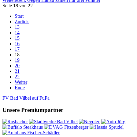
Weiterlesen: Gegen Hanau zählen nur drei Punkte!
Seite 18 von 22
Start
Zurück
13
14
15
16
17
18
19
20
21
22
Weiter
Ende
FV Bad Vilbel auf FuPa
Unsere Premiumpartner