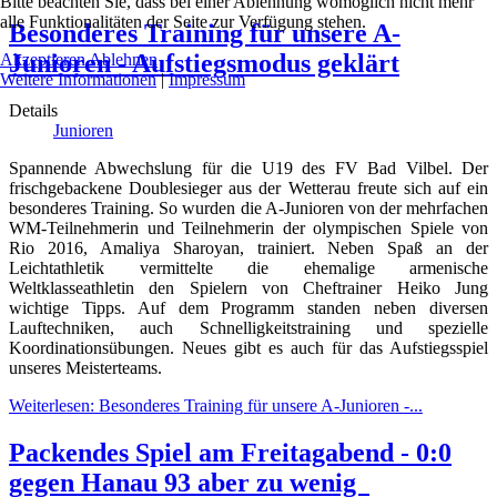
Bitte beachten Sie, dass bei einer Ablehnung womöglich nicht mehr
alle Funktionalitäten der Seite zur Verfügung stehen.
Besonderes Training für unsere A-
Junioren - Aufstiegsmodus geklärt
Akzeptieren
Ablehnen
Weitere Informationen
|
Impressum
Details
Junioren
Spannende Abwechslung für die U19 des FV Bad Vilbel. Der
frischgebackene Doublesieger aus der Wetterau freute sich auf ein
besonderes Training. So wurden die A-Junioren von der mehrfachen
WM-Teilnehmerin und Teilnehmerin der olympischen Spiele von
Rio 2016, Amaliya Sharoyan, trainiert. Neben Spaß an der
Leichtathletik vermittelte die ehemalige armenische
Weltklasseathletin den Spielern von Cheftrainer Heiko Jung
wichtige Tipps. Auf dem Programm standen neben diversen
Lauftechniken, auch Schnelligkeitstraining und spezielle
Koordinationsübungen. Neues gibt es auch für das Aufstiegsspiel
unseres Meisterteams.
Weiterlesen: Besonderes Training für unsere A-Junioren -...
Packendes Spiel am Freitagabend - 0:0
gegen Hanau 93 aber zu wenig