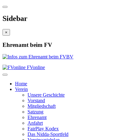
Sidebar
×
Ehrenamt beim FV
FVonline
Home
Verein
Unsere Geschichte
Vorstand
Mitgliedschaft
Satzung
Ehrenamt
Anfahrt
FairPlay Kodex
Das Nidda-Sportfeld
Vereinsspielplan