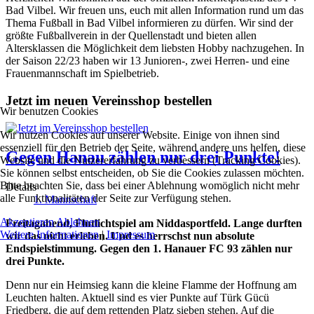
Bad Vilbel. Wir freuen uns, euch mit allen Information rund um das
Thema Fußball in Bad Vilbel informieren zu dürfen. Wir sind der
größte Fußballverein in der Quellenstadt und bieten allen
Altersklassen die Möglichkeit dem liebsten Hobby nachzugehen. In
der Saison 22/23 haben wir 13 Junioren-, zwei Herren- und eine
Frauenmannschaft im Spielbetrieb.
Jetzt im neuen Vereinsshop bestellen
Wir benutzen Cookies
Wir nutzen Cookies auf unserer Website. Einige von ihnen sind
essenziell für den Betrieb der Seite, während andere uns helfen, diese
Gegen Hanau zählen nur drei Punkte!
Website und die Nutzererfahrung zu verbessern (Tracking Cookies).
Sie können selbst entscheiden, ob Sie die Cookies zulassen möchten.
Bitte beachten Sie, dass bei einer Ablehnung womöglich nicht mehr
Details
alle Funktionalitäten der Seite zur Verfügung stehen.
1. Mannschaft
Akzeptieren
Ablehnen
Freitagabend, Flutlichtspiel am Niddasportfeld. Lange durften
Weitere Informationen
|
Impressum
wir das nicht erleben. Und es herrschst nun absolute
Endspielstimmung. Gegen den 1. Hanauer FC 93 zählen nur
drei Punkte.
Denn nur ein Heimsieg kann die kleine Flamme der Hoffnung am
Leuchten halten. Aktuell sind es vier Punkte auf Türk Gücü
Friedberg, die auf dem rettenden Platz sieben stehen. Auf die