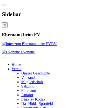
Sidebar
×
Ehrenamt beim FV
FVonline
Home
Verein
Unsere Geschichte
Vorstand
Mitgliedschaft
Satzung
Ehrenamt
Anfahrt
FairPlay Kodex
Das Nidda-Sportfeld
Vereinsspielplan