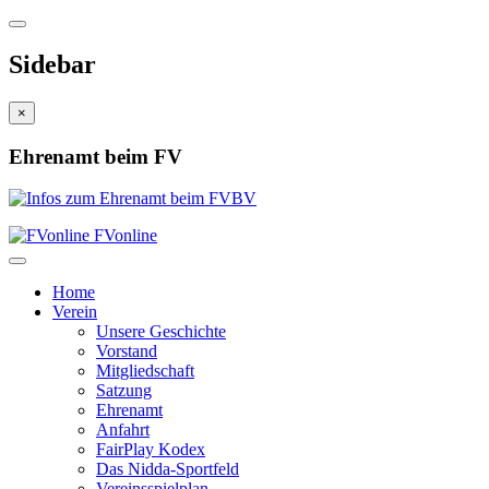
Sidebar
×
Ehrenamt beim FV
FVonline
Home
Verein
Unsere Geschichte
Vorstand
Mitgliedschaft
Satzung
Ehrenamt
Anfahrt
FairPlay Kodex
Das Nidda-Sportfeld
Vereinsspielplan