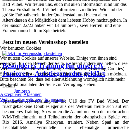
Bad Vilbel. Wir freuen uns, euch mit allen Information rund um das
Thema Fußball in Bad Vilbel informieren zu dürfen. Wir sind der
größte Fußballverein in der Quellenstadt und bieten allen
Altersklassen die Möglichkeit dem liebsten Hobby nachzugehen. In
der Saison 22/23 haben wir 13 Junioren-, zwei Herren- und eine
Frauenmannschaft im Spielbetrieb.
Jetzt im neuen Vereinsshop bestellen
Wir benutzen Cookies
Wir nutzen Cookies auf unserer Website. Einige von ihnen sind
essenziell für den Betrieb der Seite, während andere uns helfen, diese
Besonderes Training für unsere A-
Website und die Nutzererfahrung zu verbessern (Tracking Cookies).
Junioren - Aufstiegsmodus geklärt
Sie können selbst entscheiden, ob Sie die Cookies zulassen möchten.
Bitte beachten Sie, dass bei einer Ablehnung womöglich nicht mehr
alle Funktionalitäten der Seite zur Verfügung stehen.
Details
Junioren
Akzeptieren
Ablehnen
Weitere Informationen
|
Impressum
Spannende Abwechslung für die U19 des FV Bad Vilbel. Der
frischgebackene Doublesieger aus der Wetterau freute sich auf ein
besonderes Training. So wurden die A-Junioren von der mehrfachen
WM-Teilnehmerin und Teilnehmerin der olympischen Spiele von
Rio 2016, Amaliya Sharoyan, trainiert. Neben Spaß an der
Leichtathletik vermittelte die ehemalige armenische