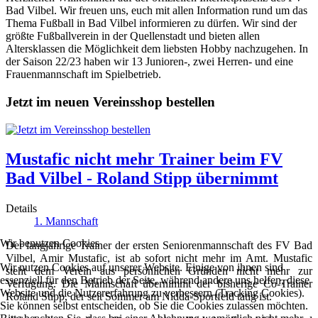
Bad Vilbel. Wir freuen uns, euch mit allen Information rund um das
Thema Fußball in Bad Vilbel informieren zu dürfen. Wir sind der
größte Fußballverein in der Quellenstadt und bieten allen
Altersklassen die Möglichkeit dem liebsten Hobby nachzugehen. In
der Saison 22/23 haben wir 13 Junioren-, zwei Herren- und eine
Frauenmannschaft im Spielbetrieb.
Jetzt im neuen Vereinsshop bestellen
Mustafic nicht mehr Trainer beim FV
Bad Vilbel - Roland Stipp übernimmt
Details
1. Mannschaft
Wir benutzen Cookies
Der langjährige Trainer der ersten Seniorenmannschaft des FV Bad
Vilbel, Amir Mustafic, ist ab sofort nicht mehr im Amt. Mustafic
Wir nutzen Cookies auf unserer Website. Einige von ihnen sind
steht dem Verein aus persönlichen Gründen nicht mehr zur
essenziell für den Betrieb der Seite, während andere uns helfen, diese
Verfügung. Die Mannschaft übernimmt der bisherige Co-Trainer
Website und die Nutzererfahrung zu verbessern (Tracking Cookies).
Roland Stipp, der seit Sommer am Nidda-Sportfeld tätig ist.
Sie können selbst entscheiden, ob Sie die Cookies zulassen möchten.