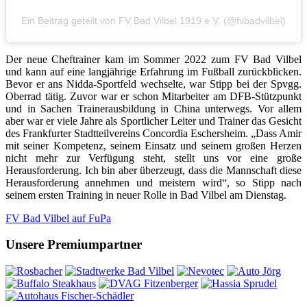
Ein Beitrag geteilt von FV Bad Vilbel 1919 e.V. (@fvbadvilbel)
Der neue Cheftrainer kam im Sommer 2022 zum FV Bad Vilbel
und kann auf eine langjährige Erfahrung im Fußball zurückblicken.
Bevor er ans Nidda-Sportfeld wechselte, war Stipp bei der Spvgg.
Oberrad tätig. Zuvor war er schon Mitarbeiter am DFB-Stützpunkt
und in Sachen Trainerausbildung in China unterwegs. Vor allem
aber war er viele Jahre als Sportlicher Leiter und Trainer das Gesicht
des Frankfurter Stadtteilvereins Concordia Eschersheim. „Dass Amir
mit seiner Kompetenz, seinem Einsatz und seinem großen Herzen
nicht mehr zur Verfügung steht, stellt uns vor eine große
Herausforderung. Ich bin aber überzeugt, dass die Mannschaft diese
Herausforderung annehmen und meistern wird“, so Stipp nach
seinem ersten Training in neuer Rolle in Bad Vilbel am Dienstag.
FV Bad Vilbel auf FuPa
Unsere Premiumpartner