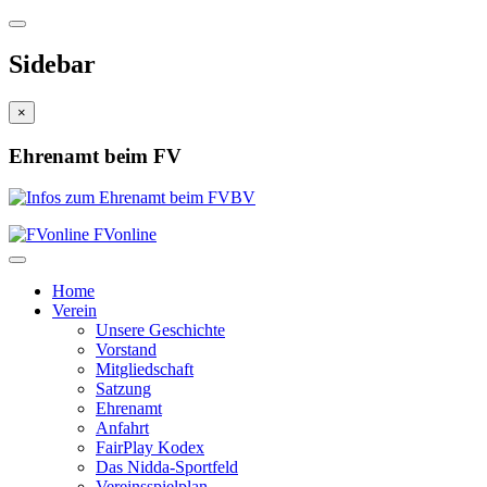
Sidebar
×
Ehrenamt beim FV
FVonline
Home
Verein
Unsere Geschichte
Vorstand
Mitgliedschaft
Satzung
Ehrenamt
Anfahrt
FairPlay Kodex
Das Nidda-Sportfeld
Vereinsspielplan