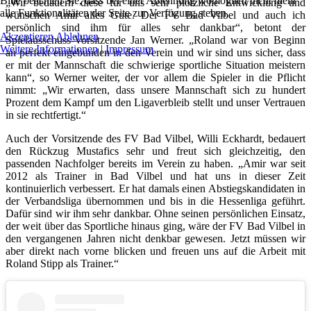
Bitte beachten Sie, dass bei einer Ablehnung womöglich nicht mehr
„Wir bedauern diese für uns sehr plötzliche Entwicklung und
alle Funktionalitäten der Seite zur Verfügung stehen.
wünschen Amir alles Gute. Der FV Bad Vilbel und auch ich
persönlich sind ihm für alles sehr dankbar“, betont der
Akzeptieren
Ablehnen
Spielausschuss-Vorsitzende Jan Werner. „Roland war von Beginn
Weitere Informationen
|
Impressum
an perfekt eingebunden in den Verein und wir sind uns sicher, dass
er mit der Mannschaft die schwierige sportliche Situation meistern
kann“, so Werner weiter, der vor allem die Spieler in die Pflicht
nimmt: „Wir erwarten, dass unsere Mannschaft sich zu hundert
Prozent dem Kampf um den Ligaverbleib stellt und unser Vertrauen
in sie rechtfertigt.“
Auch der Vorsitzende des FV Bad Vilbel, Willi Eckhardt, bedauert
den Rückzug Mustafics sehr und freut sich gleichzeitig, den
passenden Nachfolger bereits im Verein zu haben. „Amir war seit
2012 als Trainer in Bad Vilbel und hat uns in dieser Zeit
kontinuierlich verbessert. Er hat damals einen Abstiegskandidaten in
der Verbandsliga übernommen und bis in die Hessenliga geführt.
Dafür sind wir ihm sehr dankbar. Ohne seinen persönlichen Einsatz,
der weit über das Sportliche hinaus ging, wäre der FV Bad Vilbel in
den vergangenen Jahren nicht denkbar gewesen. Jetzt müssen wir
aber direkt nach vorne blicken und freuen uns auf die Arbeit mit
Roland Stipp als Trainer.“